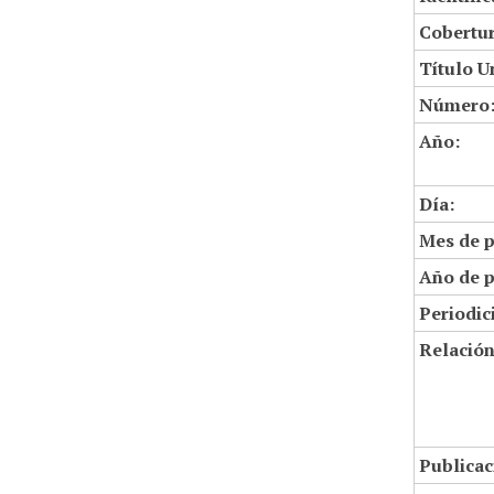
Cobertur
Título U
Número
Año:
Día:
Mes de p
Año de p
Periodic
Relació
Publicac