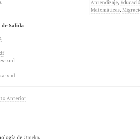
s
Aprendizaje
,
Educaci
Matemáticas
,
Migraci
 de Salida
m
df
es-xml
ka-xml
to Anterior
nología de
Omeka
.