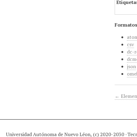
Etiqueta
Formatos
ato
csv
dc-r
dcm
json
ome
← Elemen
Universidad Autónoma de Nuevo Léon, (c) 2020-2030 -
Tec