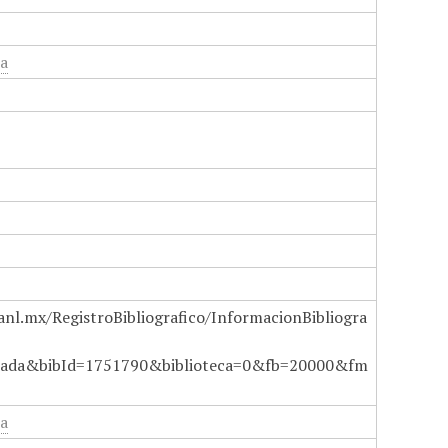
ia
anl.mx/RegistroBibliografico/InformacionBibliogra
ada&bibId=1751790&biblioteca=0&fb=20000&fm
ia