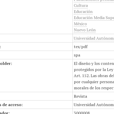
Cultura
Educación
Educación Media Supe
México
Nuevo León
Universidad Autónoma
:
tex/pdf
spa
older:
El diseño y los conte
protegidos por la Ley 
Art. 152. Las obras d
por cualquier persona,
morales de los respec
Revista
 de acceso:
Universidad Autónom
cador:
3000008