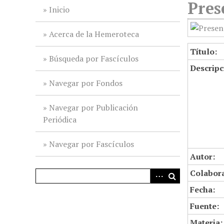
Pres
i
Inicio
n
c
Acerca de la Hemeroteca
i
Título:
p
Búsqueda por Fascículos
Descripc
a
l
Navegar por Fondos
Navegar por Publicación
Periódica
Navegar por Fascículos
Autor:
Colabor
Fecha:
Fuente:
Materia: