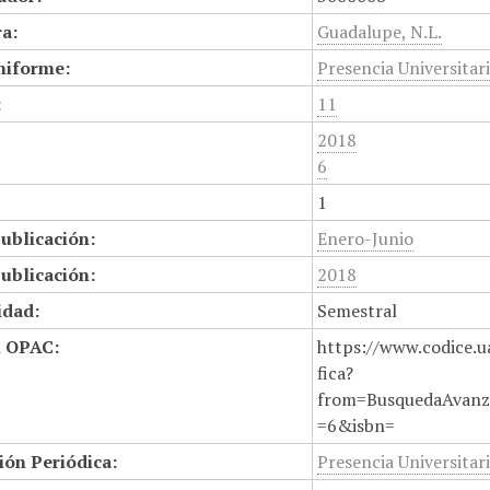
a:
Guadalupe, N.L.
niforme:
Presencia Universitar
:
11
2018
6
1
ublicación:
Enero-Junio
ublicación:
2018
idad:
Semestral
n OPAC:
https://www.codice.u
fica?
from=BusquedaAvanz
=6&isbn=
ión Periódica:
Presencia Universitar