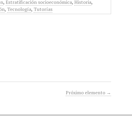
ón
,
Estratificación socioeconómica
,
Historia
,
ón
,
Tecnología
,
Tutorías
Próximo elemento →