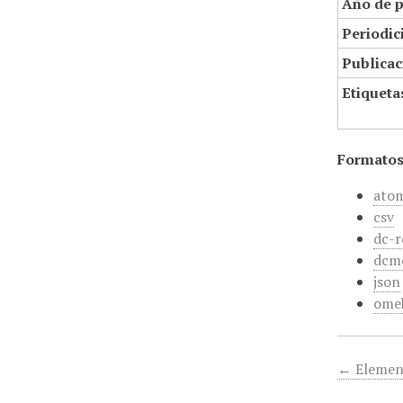
Año de p
Periodic
Publicac
Etiqueta
Formatos
ato
csv
dc-r
dcm
json
ome
← Elemen