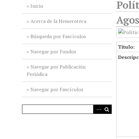
Polí
i
Inicio
n
Agos
c
Acerca de la Hemeroteca
i
p
Búsqueda por Fascículos
a
Título:
l
Navegar por Fondos
Descripc
Navegar por Publicación
Periódica
Navegar por Fascículos