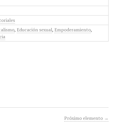
toriales
talismo
,
Educación sexual
,
Empoderamiento
,
cia
Próximo elemento →