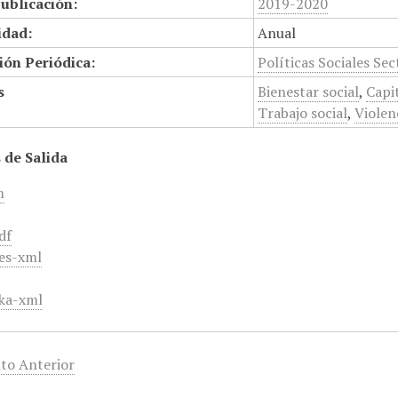
ublicación:
2019-2020
idad:
Anual
ión Periódica:
Políticas Sociales Sec
s
Bienestar social
,
Capi
Trabajo social
,
Violen
 de Salida
m
df
es-xml
ka-xml
to Anterior