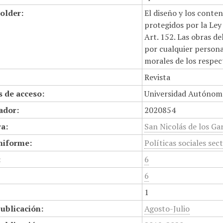
older:
El diseño y los conte
protegidos por la Ley 
Art. 152. Las obras d
por cualquier persona,
morales de los respec
Revista
 de acceso:
Universidad Autónom
cador:
2020854
a:
San Nicolás de los Gar
niforme:
Políticas sociales sec
:
6
6
1
ublicación:
Agosto-Julio