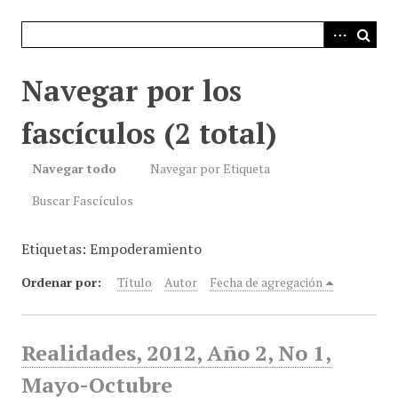
i
n
c
i
Navegar por los
p
a
fascículos (2 total)
l
Navegar todo
Navegar por Etiqueta
Buscar Fascículos
Etiquetas: Empoderamiento
Ordenar por:
Título
Autor
Fecha de agregación
Realidades, 2012, Año 2, No 1,
Mayo-Octubre