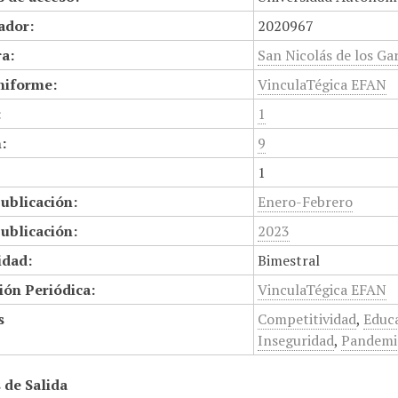
cador:
2020967
a:
San Nicolás de los Gar
niforme:
VinculaTégica EFAN
:
1
:
9
1
ublicación:
Enero-Febrero
ublicación:
2023
idad:
Bimestral
ión Periódica:
VinculaTégica EFAN
s
Competitividad
,
Educa
Inseguridad
,
Pandemi
 de Salida