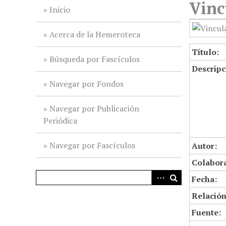
Vinc
i
Inicio
n
c
Acerca de la Hemeroteca
i
Título:
p
Búsqueda por Fascículos
Descripc
a
l
Navegar por Fondos
Navegar por Publicación
Periódica
Navegar por Fascículos
Autor:
Colabor
Fecha:
Relación
Fuente: