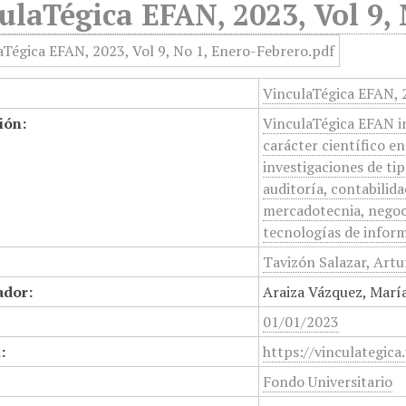
ulaTégica EFAN, 2023, Vol 9,
VinculaTégica EFAN, 
ión:
VinculaTégica EFAN ini
carácter científico e
investigaciones de ti
auditoría, contabilid
mercadotecnia, negoc
tecnologías de inform
Tavizón Salazar, Art
ador:
Araiza Vázquez, María
01/01/2023
:
https://vinculategica
Fondo Universitario