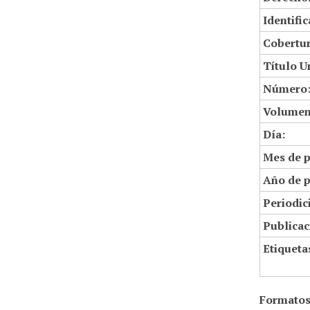
Identifi
Cobertur
Título U
Número
Volumen
Día:
Mes de p
Año de p
Periodic
Publicac
Etiqueta
Formatos