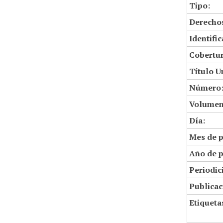
Tipo:
Derechos
Identifi
Cobertur
Título U
Número
Volumen
Día:
Mes de p
Año de p
Periodic
Publicac
Etiqueta