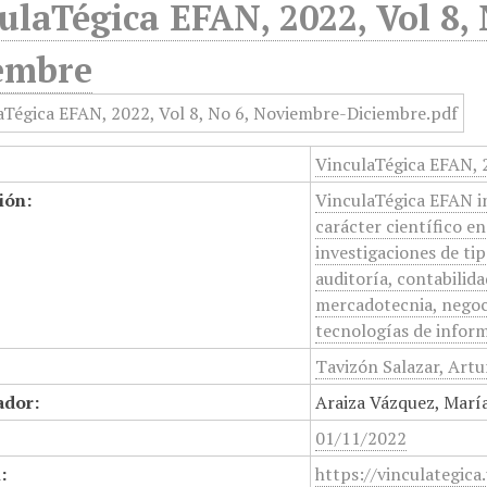
ulaTégica EFAN, 2022, Vol 8,
embre
VinculaTégica EFAN, 
ión:
VinculaTégica EFAN ini
carácter científico e
investigaciones de ti
auditoría, contabilid
mercadotecnia, negoc
tecnologías de inform
Tavizón Salazar, Art
ador:
Araiza Vázquez, María
01/11/2022
:
https://vinculategica