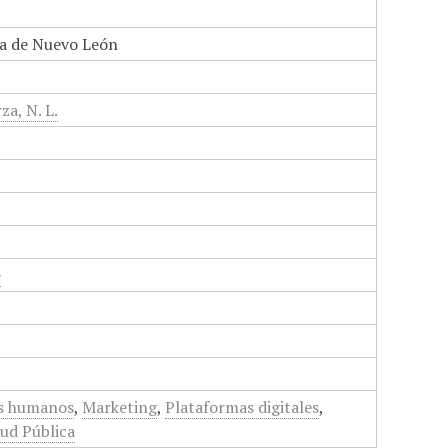
a de Nuevo León
za, N. L.
e
s humanos
,
Marketing
,
Plataformas digitales
,
lud Pública