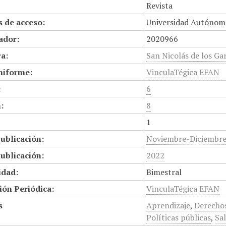
Revista
 de acceso:
Universidad Autónom
cador:
2020966
a:
San Nicolás de los Gar
niforme:
VinculaTégica EFAN
:
6
:
8
1
ublicación:
Noviembre-Diciembr
ublicación:
2022
idad:
Bimestral
ión Periódica:
VinculaTégica EFAN
s
Aprendizaje
,
Derecho
Políticas públicas
,
Sa