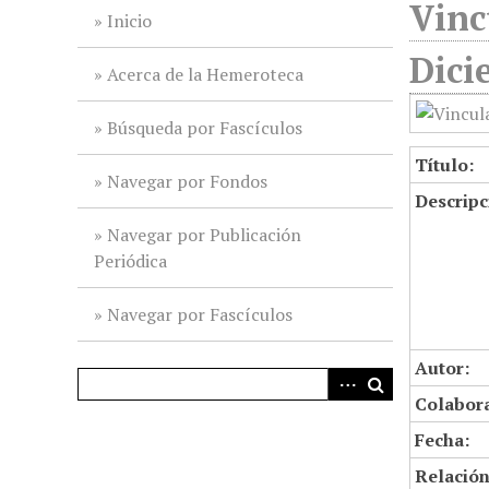
Vinc
i
Inicio
n
Dici
c
Acerca de la Hemeroteca
i
p
Búsqueda por Fascículos
a
Título:
l
Navegar por Fondos
Descripc
Navegar por Publicación
Periódica
Navegar por Fascículos
Autor:
Colabor
Fecha:
Relación