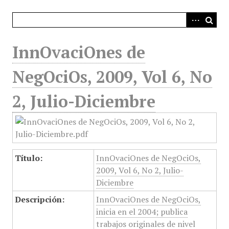
i
n
c
i
InnOvaciOnes de
p
a
NegOciOs, 2009, Vol 6, No
l
2, Julio-Diciembre
Título:
InnOvaciOnes de NegOciOs,
2009, Vol 6, No 2, Julio-
Diciembre
Descripción:
InnOvaciOnes de NegOciOs,
inicia en el 2004; publica
trabajos originales de nivel