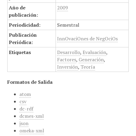
Año de
2009
publicación:
Periodicidad:
Semestral
Publicación
InnOvaciOnes de NegOciOs
Periódica:
Etiquetas
Desarrollo
,
Evaluación
,
Factores
,
Generación
,
Inversión
,
Teoría
Formatos de Salida
atom
csv
dc-rdf
dcmes-xml
json
omeka-xml