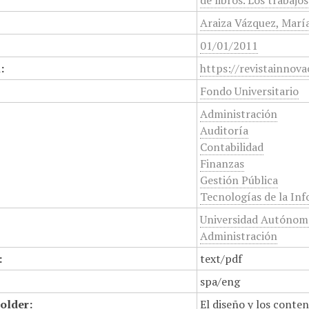
de libros. Los trabaj
Araiza Vázquez, María
01/01/2011
:
https://revistainnov
Fondo Universitario
Administración
Auditoría
Contabilidad
Finanzas
Gestión Pública
Tecnologías de la In
Universidad Autónoma
Administración
:
text/pdf
spa/eng
older:
El diseño y los conte