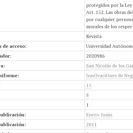
protegidos por la Ley 
Art. 152. Las obras d
por cualquier persona,
morales de los respec
Revista
 de acceso:
Universidad Autónom
cador:
2020986
a:
San Nicolás de los Gar
niforme:
InnOvaciOnes de Ne
:
15
8
1
ublicación:
Enero-Junio
ublicación:
2011