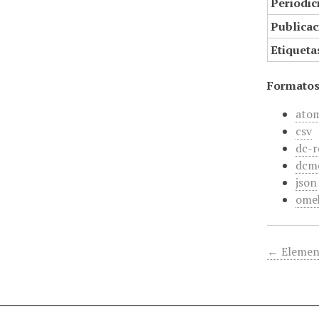
Periodic
Publicac
Etiqueta
Formatos
ato
csv
dc-r
dcm
json
ome
← Elemen