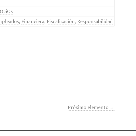
gOciOs
mpleados
,
Financiera
,
Fiscalización
,
Responsabilidad
Próximo elemento →