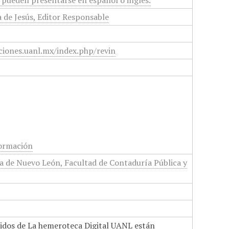
os pueden presentarse en español o inglés.
 de Jesús, Editor Responsable
aciones.uanl.mx/index.php/revin
formación
 de Nuevo León, Facultad de Contaduría Pública y
nidos de La hemeroteca Digital UANL están