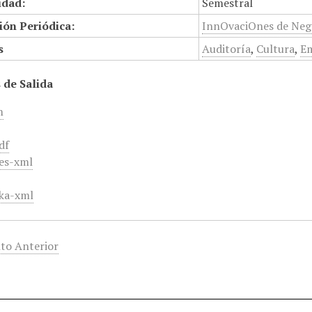
idad:
Semestral
ión Periódica:
InnOvaciOnes de Ne
s
Auditoría
,
Cultura
,
E
 de Salida
m
df
es-xml
ka-xml
to Anterior