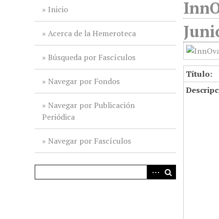
InnO
i
Inicio
n
Juni
c
Acerca de la Hemeroteca
i
p
Búsqueda por Fascículos
a
Título:
l
Navegar por Fondos
Descripc
Navegar por Publicación
Periódica
Navegar por Fascículos