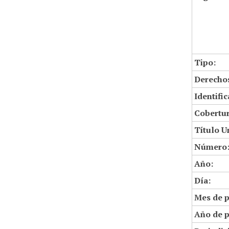
Tipo:
Derechos
Identifi
Cobertur
Título U
Número
Año:
Día:
Mes de p
Año de p