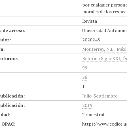
por cualquier persona,
morales de los respec
Revista
 de acceso:
Universidad Autónom
cador:
2020243
a:
Monterrey, N.L., Méx
niforme:
Reforma Siglo XXI, Ór
:
99
26
1
ublicación:
Julio-Septiembre
ublicación:
2019
idad:
Trimestral
n OPAC:
https://www.codice.u