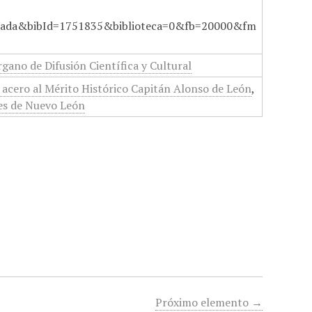
ada&bibId=1751835&biblioteca=0&fb=20000&fm
gano de Difusión Científica y Cultural
 acero al Mérito Histórico Capitán Alonso de León
,
es de Nuevo León
Próximo elemento →