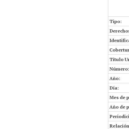
Tipo:
Derechos
Identifi
Cobertur
Título U
Número
Año:
Día:
Mes de p
Año de p
Periodic
Relació