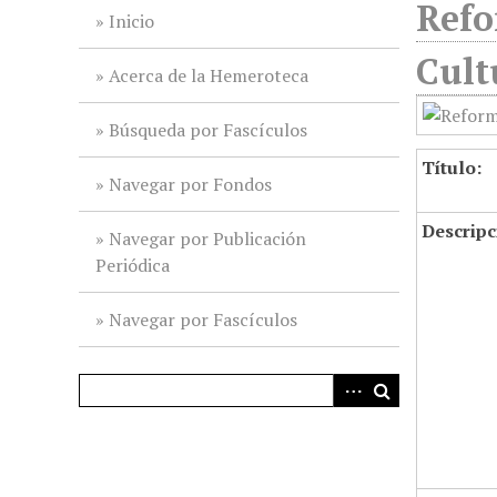
Refo
i
Inicio
n
Cult
c
Acerca de la Hemeroteca
i
p
Búsqueda por Fascículos
a
Título:
l
Navegar por Fondos
Descripc
Navegar por Publicación
Periódica
Navegar por Fascículos