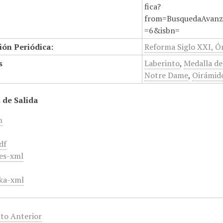
fica?
from=BusquedaAvanz
=6&isbn=
ión Periódica:
Reforma Siglo XXI, Ór
s
Laberinto
,
Medalla de
Notre Dame
,
Oirámid
 de Salida
m
df
es-xml
ka-xml
to Anterior