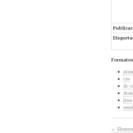
Publicac
Etiqueta
Formatos
ato
csv
dc-r
dcm
json
ome
← Elemen