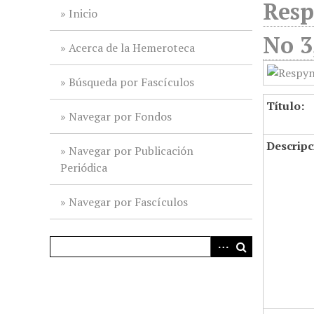
Resp
i
Inicio
n
No 3
c
Acerca de la Hemeroteca
i
p
Búsqueda por Fascículos
a
Título:
l
Navegar por Fondos
Descripc
Navegar por Publicación
Periódica
Navegar por Fascículos