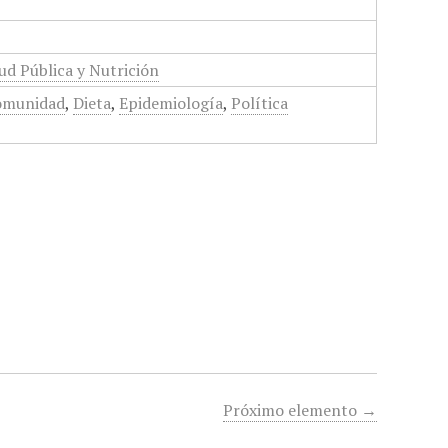
ud Pública y Nutrición
omunidad
,
Dieta
,
Epidemiología
,
Política
Próximo elemento →