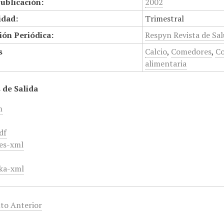
ublicación:
2002
idad:
Trimestral
ión Periódica:
Respyn Revista de Sal
s
Calcio
,
Comedores
,
C
alimentaria
 de Salida
m
df
es-xml
ka-xml
to Anterior