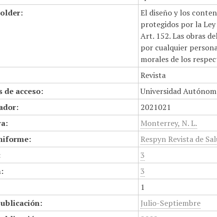
older:
El diseño y los conte
protegidos por la Ley 
Art. 152. Las obras d
por cualquier persona,
morales de los respec
Revista
 de acceso:
Universidad Autónom
cador:
2021021
a:
Monterrey, N. L.
niforme:
Respyn Revista de Sal
:
3
:
3
1
ublicación:
Julio-Septiembre