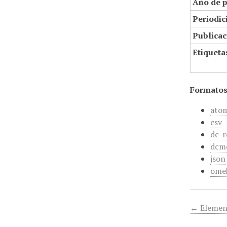
Año de p
Periodic
Publicac
Etiqueta
Formatos
ato
csv
dc-r
dcm
json
ome
← Elemen