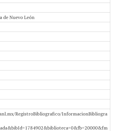
a de Nuevo León
anl.mx/RegistroBibliografico/InformacionBibliogra
ada&bibId=1784902&biblioteca=0&fb=20000&fm