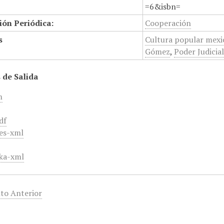
=6&isbn=
ión Periódica:
Cooperación
s
Cultura popular mexi
Gómez
,
Poder Judicia
 de Salida
m
df
es-xml
ka-xml
to Anterior