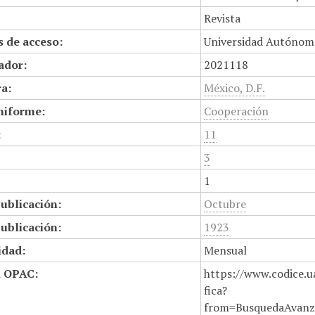
Revista
 de acceso:
Universidad Autónom
cador:
2021118
a:
México, D.F.
niforme:
Cooperación
:
11
3
1
ublicación:
Octubre
ublicación:
1923
idad:
Mensual
n OPAC:
https://www.codice.u
fica?
from=BusquedaAvanz