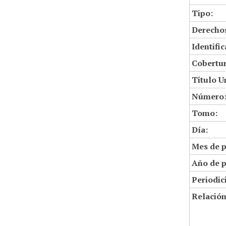
Tipo:
Derechos
Identifi
Cobertur
Título U
Número
Tomo:
Día:
Mes de p
Año de p
Periodic
Relació