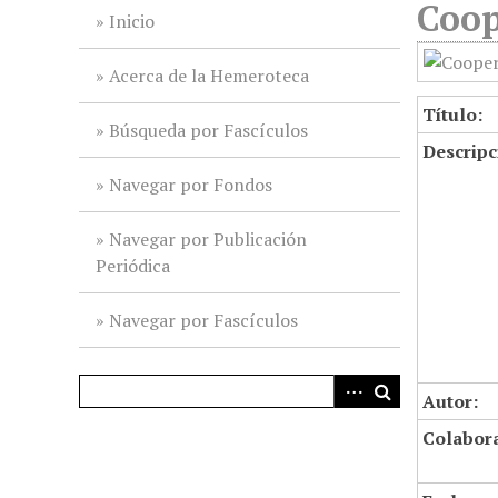
Coop
i
Inicio
n
c
Acerca de la Hemeroteca
i
Título:
p
Búsqueda por Fascículos
Descripc
a
l
Navegar por Fondos
Navegar por Publicación
Periódica
Navegar por Fascículos
Autor:
Colabor