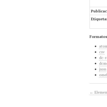
Publicac
Etiqueta
Formatos
ato
csv
dc-r
dcm
json
ome
← Elemen