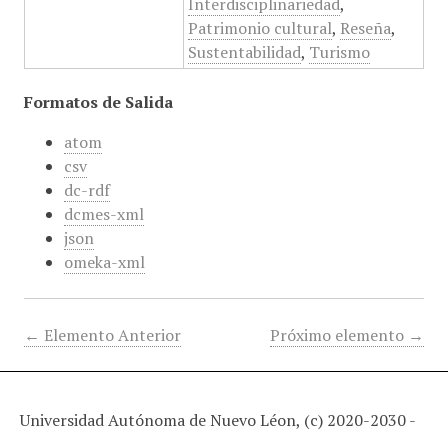
Interdisciplinariedad
,
Patrimonio cultural
,
Reseña
,
Sustentabilidad
,
Turismo
Formatos de Salida
atom
csv
dc-rdf
dcmes-xml
json
omeka-xml
← Elemento Anterior
Próximo elemento →
Universidad Autónoma de Nuevo Léon, (c) 2020-2030 -