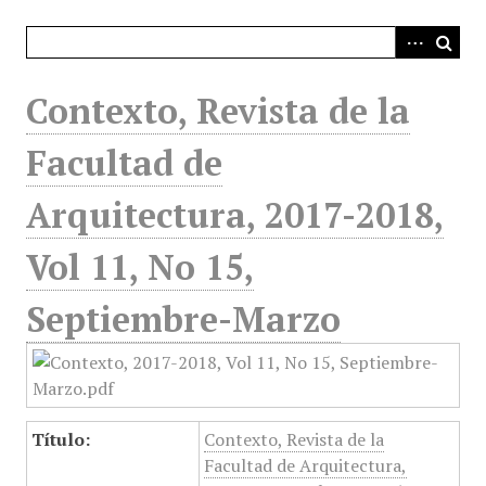
i
n
c
i
Contexto, Revista de la
p
a
Facultad de
l
Arquitectura, 2017-2018,
Vol 11, No 15,
Septiembre-Marzo
Título:
Contexto, Revista de la
Facultad de Arquitectura,