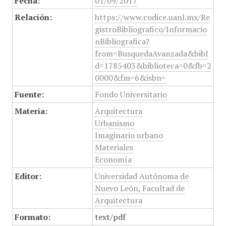
Fecha:
01/09/2017
Relación:
https://www.codice.uanl.mx/Re
gistroBibliografico/Informacio
nBibliografica?
from=BusquedaAvanzada&bibI
d=1785403&biblioteca=0&fb=2
0000&fm=6&isbn=
Fuente:
Fondo Universitario
Materia:
Arquitectura
Urbanismo
Imaginario urbano
Materiales
Economía
Editor:
Universidad Autónoma de
Nuevo León, Facultad de
Arquitectura
Formato:
text/pdf