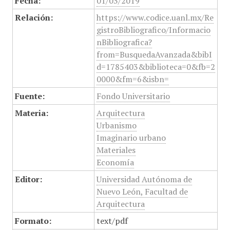
Fecha:
01/03/2019
Relación:
https://www.codice.uanl.mx/Re
gistroBibliografico/Informacio
nBibliografica?
from=BusquedaAvanzada&bibI
d=1785403&biblioteca=0&fb=2
0000&fm=6&isbn=
Fuente:
Fondo Universitario
Materia:
Arquitectura
Urbanismo
Imaginario urbano
Materiales
Economía
Editor:
Universidad Autónoma de
Nuevo León, Facultad de
Arquitectura
Formato:
text/pdf