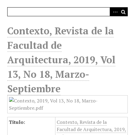
i
n
c
i
Contexto, Revista de la
p
a
Facultad de
l
Arquitectura, 2019, Vol
13, No 18, Marzo-
Septiembre
Título:
Contexto, Revista de la
Facultad de Arquitectura, 2019,