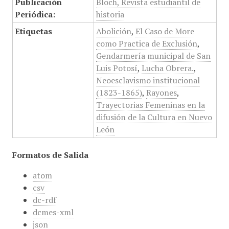
Publicación
Bloch, Revista estudiantil de
Periódica:
historia
Etiquetas
Abolición
,
El Caso de More
como Practica de Exclusión
,
Gendarmería municipal de San
Luis Potosí
,
Lucha Obrera.
,
Neoesclavismo institucional
(1823-1865)
,
Rayones
,
Trayectorias Femeninas en la
difusión de la Cultura en Nuevo
León
Formatos de Salida
atom
csv
dc-rdf
dcmes-xml
json