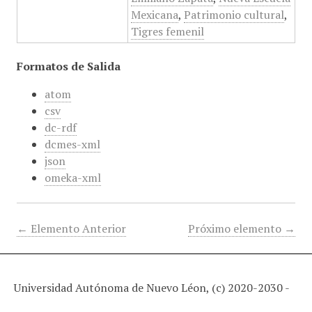
Mexicana
,
Patrimonio cultural
,
Tigres femenil
Formatos de Salida
atom
csv
dc-rdf
dcmes-xml
json
omeka-xml
← Elemento Anterior
Próximo elemento →
Universidad Autónoma de Nuevo Léon, (c) 2020-2030 -