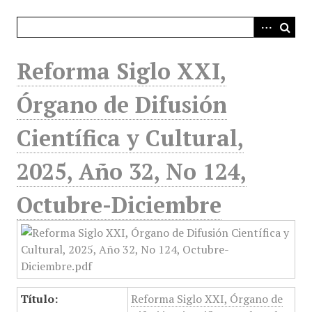
i
n
c
i
Reforma Siglo XXI,
p
a
Órgano de Difusión
l
Científica y Cultural,
2025, Año 32, No 124,
Octubre-Diciembre
Título:
Reforma Siglo XXI, Órgano de