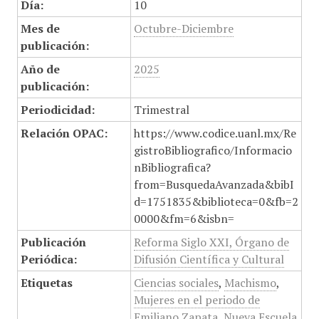
Día:
10
Mes de
Octubre-Diciembre
publicación:
Año de
2025
publicación:
Periodicidad:
Trimestral
Relación OPAC:
https://www.codice.uanl.mx/Re
gistroBibliografico/Informacio
nBibliografica?
from=BusquedaAvanzada&bibI
d=1751835&biblioteca=0&fb=2
0000&fm=6&isbn=
Publicación
Reforma Siglo XXI, Órgano de
Periódica:
Difusión Científica y Cultural
Etiquetas
Ciencias sociales
,
Machismo
,
Mujeres en el periodo de
Emiliano Zapata
,
Nueva Escuela