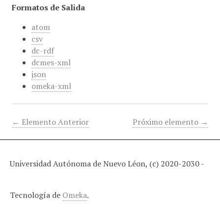
Formatos de Salida
atom
csv
dc-rdf
dcmes-xml
json
omeka-xml
← Elemento Anterior
Próximo elemento →
Universidad Autónoma de Nuevo Léon, (c) 2020-2030 -
Tecnología de
Omeka
.