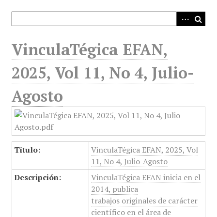
i
n
c
i
VinculaTégica EFAN,
p
a
2025, Vol 11, No 4, Julio-
l
Agosto
Título:
VinculaTégica EFAN, 2025, Vol
11, No 4, Julio-Agosto
Descripción:
VinculaTégica EFAN inicia en el
2014, publica
trabajos originales de carácter
científico en el área de