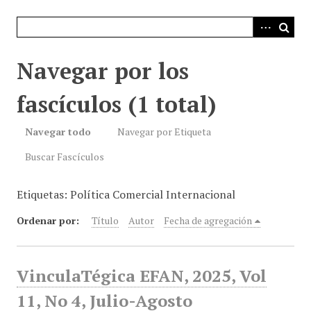
i
n
c
i
Navegar por los
p
a
fascículos (1 total)
l
Navegar todo
Navegar por Etiqueta
Buscar Fascículos
Etiquetas: Política Comercial Internacional
Ordenar por:
Título
Autor
Fecha de agregación
VinculaTégica EFAN, 2025, Vol
11, No 4, Julio-Agosto