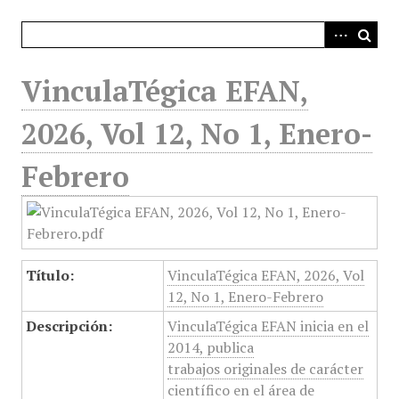
i
n
c
i
VinculaTégica EFAN,
p
a
2026, Vol 12, No 1, Enero-
l
Febrero
Título:
VinculaTégica EFAN, 2026, Vol
12, No 1, Enero-Febrero
Descripción:
VinculaTégica EFAN inicia en el
2014, publica
trabajos originales de carácter
científico en el área de