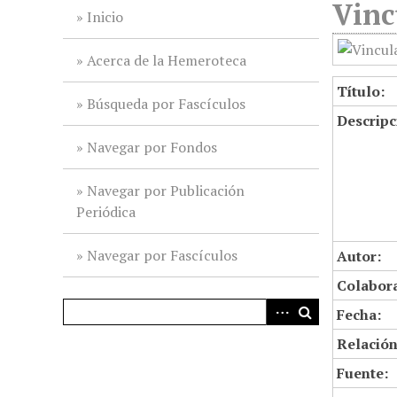
Vinc
i
Inicio
n
c
Acerca de la Hemeroteca
i
Título:
p
Búsqueda por Fascículos
Descripc
a
l
Navegar por Fondos
Navegar por Publicación
Periódica
Navegar por Fascículos
Autor:
Colabor
Fecha:
Relación
Fuente: