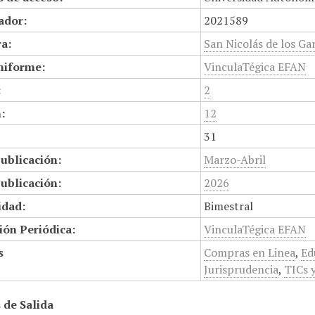
cador:
2021589
a:
San Nicolás de los Gar
niforme:
VinculaTégica EFAN
:
2
:
12
31
ublicación:
Marzo-Abril
ublicación:
2026
idad:
Bimestral
ión Periódica:
VinculaTégica EFAN
s
Compras en Linea
,
Ed
Jurisprudencia
,
TICs y
 de Salida