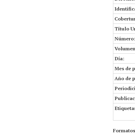
Identifi
Cobertur
Título U
Número
Volumen
Día:
Mes de p
Año de p
Periodic
Publicac
Etiqueta
Formatos