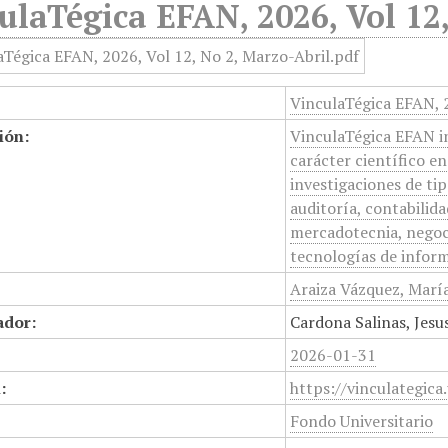
ulaTégica EFAN, 2026, Vol 12
VinculaTégica EFAN, 2
ión:
VinculaTégica EFAN ini
carácter científico e
investigaciones de ti
auditoría, contabilid
mercadotecnia, negoc
tecnologías de inform
Araiza Vázquez, María
ador:
Cardona Salinas, Jesu
2026-01-31
:
https://vinculategica
Fondo Universitario