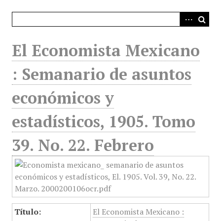
i
n
c
i
El Economista Mexicano
p
a
: Semanario de asuntos
l
económicos y
estadísticos, 1905. Tomo
39. No. 22. Febrero
Título:
El Economista Mexicano :