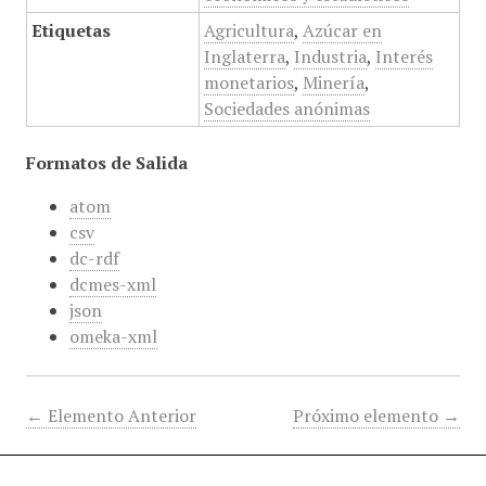
Etiquetas
Agricultura
,
Azúcar en
Inglaterra
,
Industria
,
Interés
monetarios
,
Minería
,
Sociedades anónimas
Formatos de Salida
atom
csv
dc-rdf
dcmes-xml
json
omeka-xml
← Elemento Anterior
Próximo elemento →