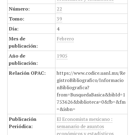
Número:
22
Tomo:
39
Día:
4
Mes de
Febrero
publicación:
Año de
1905
publicación:
Relación OPAC:
https://www.codice.uanl.mx/Re
gistroBibliografico/Informacio
nBibliografica?
from=BusquedaBasica&bibId=1
753626&biblioteca=0&fb=&fm
=&isbn=
Publicación
El Economista mexicano :
Periódica:
semanario de asuntos
económicos y estadísticos