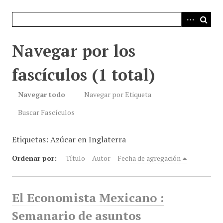
i
n
c
i
Navegar por los
p
a
fascículos (1 total)
l
Navegar todo
Navegar por Etiqueta
Buscar Fascículos
Etiquetas: Azúcar en Inglaterra
Ordenar por:
Título
Autor
Fecha de agregación
El Economista Mexicano :
Semanario de asuntos