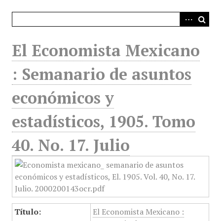
i
n
c
i
El Economista Mexicano
p
a
: Semanario de asuntos
l
económicos y
estadísticos, 1905. Tomo
40. No. 17. Julio
Título:
El Economista Mexicano :