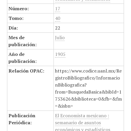
Número:
17
Tomo:
40
Día:
22
Mes de
Julio
publicación:
Año de
1905
publicación:
Relación OPAC:
https://www.codice.uanl.mx/Re
gistroBibliografico/Informacio
nBibliografica?
from=BusquedaBasica&bibId=1
753626&biblioteca=0&fb=&fm
=&isbn=
Publicación
El Economista mexicano :
Periódica:
semanario de asuntos
económicos y estadísticos