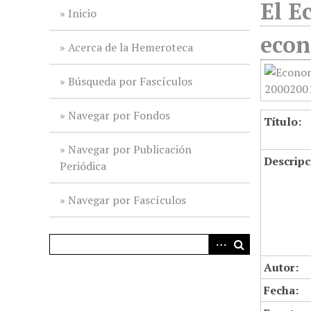
El E
i
Inicio
n
econ
c
Acerca de la Hemeroteca
i
p
Búsqueda por Fascículos
a
l
Navegar por Fondos
Título:
Navegar por Publicación
Descripc
Periódica
Navegar por Fascículos
Autor:
Fecha: