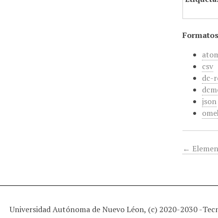
Formatos
ato
csv
dc-r
dcm
json
ome
← Elemen
Universidad Autónoma de Nuevo Léon, (c) 2020-2030 -
Tec