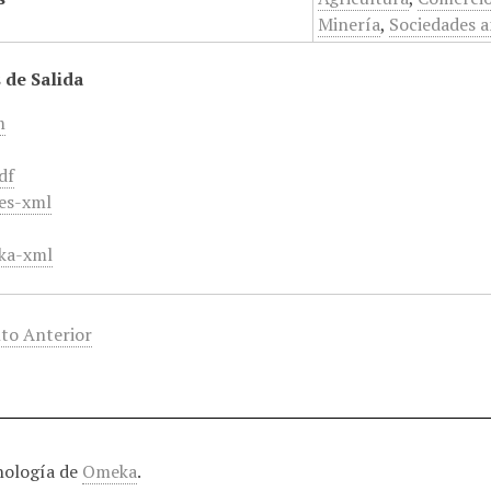
Minería
,
Sociedades 
 de Salida
m
df
es-xml
ka-xml
to Anterior
nología de
Omeka
.