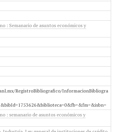
no : Semanario de asuntos económicos y
anl.mx/RegistroBibliografico/InformacionBibliogra
a&bibId=1753626&biblioteca=0&fb=&fm=&isbn=
no : semanario de asuntos económicos y
o
,
Industria
,
Ley general de instituciones de crédito
,