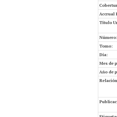
Cobertur
Accrual 
Título U
Número
Tomo:
Día:
Mes de p
Año de p
Relació
Publicac
Etiqueta