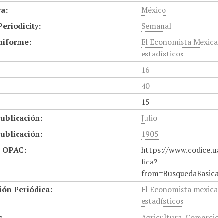
a:
México
Periodicity:
Semanal
niforme:
El Economista Mexica
estadísticos
:
16
40
15
ublicación:
Julio
ublicación:
1905
n OPAC:
https://www.codice.u
fica?
from=BusquedaBasic
ión Periódica:
El Economista mexica
estadísticos
s
Agricultura
,
Comerci