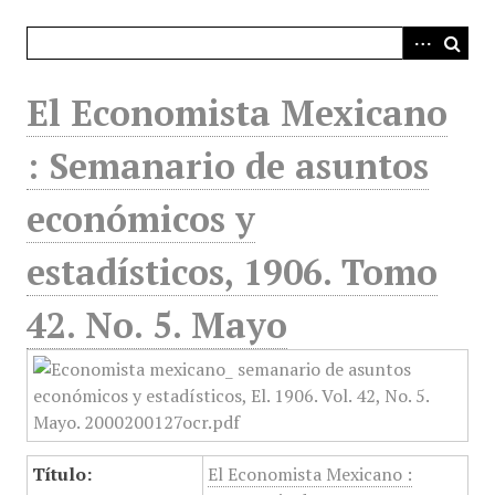
i
n
c
i
El Economista Mexicano
p
a
: Semanario de asuntos
l
económicos y
estadísticos, 1906. Tomo
42. No. 5. Mayo
Título:
El Economista Mexicano :