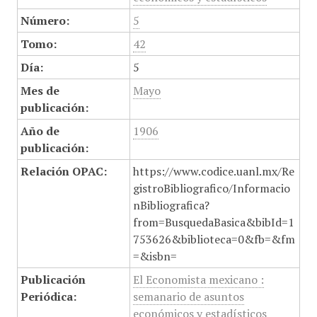
Número:
5
Tomo:
42
Día:
5
Mes de
Mayo
publicación:
Año de
1906
publicación:
Relación OPAC:
https://www.codice.uanl.mx/Re
gistroBibliografico/Informacio
nBibliografica?
from=BusquedaBasica&bibId=1
753626&biblioteca=0&fb=&fm
=&isbn=
Publicación
El Economista mexicano :
Periódica:
semanario de asuntos
económicos y estadísticos