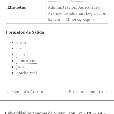
Etiquetas
Administración
,
Agricultura
,
Arancel de aduanas
,
Legislación
bancaria
,
Minería
,
Riqueza
Formatos de Salida
atom
csv
dc-rdf
dcmes-xml
json
omeka-xml
← Elemento Anterior
Próximo elemento →
Universidad Autónoma de Nuevo Léon, (c) 2020-2030 -