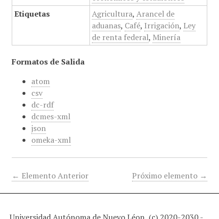
Etiquetas
Agricultura
,
Arancel de
aduanas
,
Café
,
Irrigación
,
Ley
de renta federal
,
Minería
Formatos de Salida
atom
csv
dc-rdf
dcmes-xml
json
omeka-xml
← Elemento Anterior
Próximo elemento →
Universidad Autónoma de Nuevo Léon, (c) 2020-2030 -