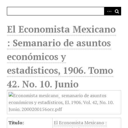
i
n
c
i
El Economista Mexicano
p
a
: Semanario de asuntos
l
económicos y
estadísticos, 1906. Tomo
42. No. 10. Junio
Título:
El Economista Mexicano :