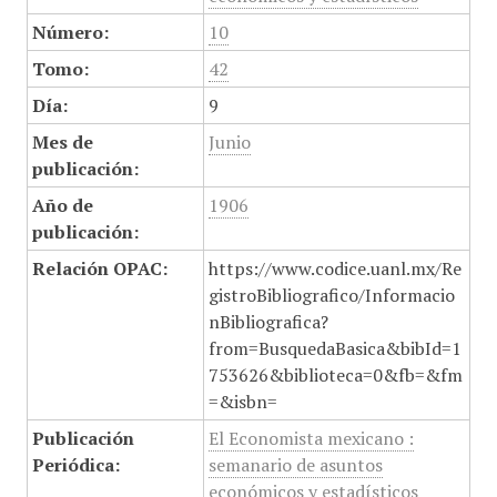
Número:
10
Tomo:
42
Día:
9
Mes de
Junio
publicación:
Año de
1906
publicación:
Relación OPAC:
https://www.codice.uanl.mx/Re
gistroBibliografico/Informacio
nBibliografica?
from=BusquedaBasica&bibId=1
753626&biblioteca=0&fb=&fm
=&isbn=
Publicación
El Economista mexicano :
Periódica:
semanario de asuntos
económicos y estadísticos