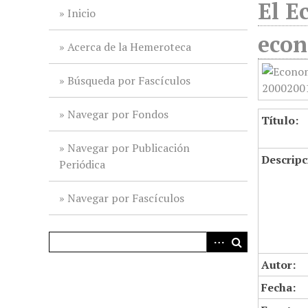
El E
i
Inicio
n
econ
c
Acerca de la Hemeroteca
i
p
Búsqueda por Fascículos
a
l
Navegar por Fondos
Título:
Navegar por Publicación
Descripc
Periódica
Navegar por Fascículos
Autor:
Fecha: