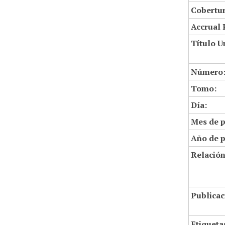
Cobertur
Accrual 
Título U
Número
Tomo:
Día:
Mes de p
Año de p
Relació
Publicac
Etiqueta