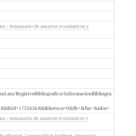
no : Semanario de asuntos económicos y
anl.mx/RegistroBibliografico/InformacionBibliogra
a&bibId=1753626&biblioteca=0&fb=&fm=&isbn=
no : semanario de asuntos económicos y
de aduanas
,
Cooperativas inglesas
,
Impuesto