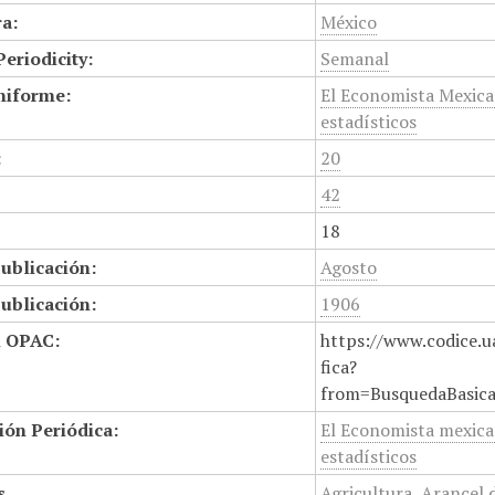
a:
México
Periodicity:
Semanal
niforme:
El Economista Mexica
estadísticos
:
20
42
18
ublicación:
Agosto
ublicación:
1906
n OPAC:
https://www.codice.u
fica?
from=BusquedaBasic
ión Periódica:
El Economista mexica
estadísticos
s
Agricultura
,
Arancel 