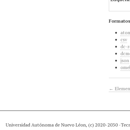
Formatos
ato
csv
dc-r
dcm
json
ome
← Elemen
Universidad Autónoma de Nuevo Léon, (c) 2020-2030 -
Tec