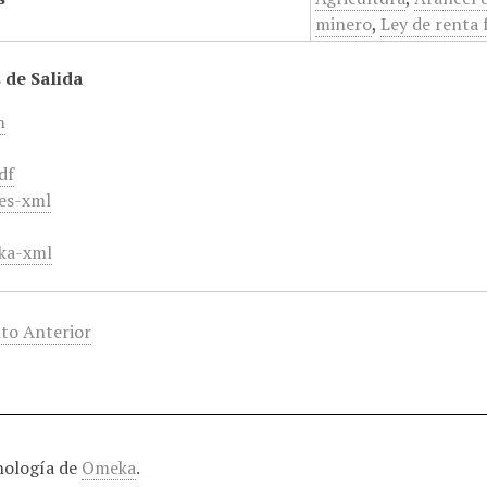
minero
,
Ley de renta 
 de Salida
m
df
es-xml
ka-xml
to Anterior
nología de
Omeka
.