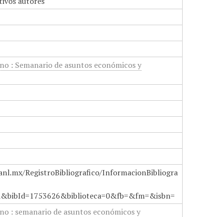
tivos autores
no : Semanario de asuntos económicos y
anl.mx/RegistroBibliografico/InformacionBibliogra
a&bibId=1753626&biblioteca=0&fb=&fm=&isbn=
no : semanario de asuntos económicos y