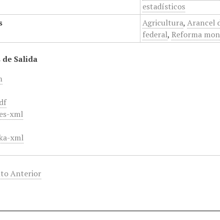
estadísticos
s
Agricultura
,
Arancel 
federal
,
Reforma mon
 de Salida
m
df
es-xml
ka-xml
to Anterior