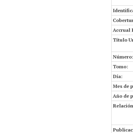
Identifi
Cobertur
Accrual 
Título U
Número
Tomo:
Día:
Mes de p
Año de p
Relació
Publicac