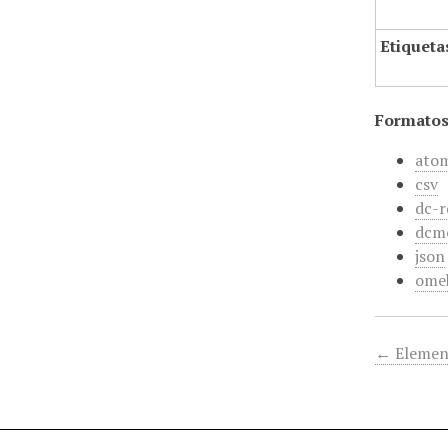
Etiqueta
Formatos
ato
csv
dc-r
dcm
json
ome
← Elemen