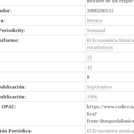
morales de los respec
cador:
2000200155
a:
México
Periodicity:
Semanal
niforme:
El Economista Mexica
estadísticos
:
23
42
8
ublicación:
Septiembre
ublicación:
1906
n OPAC:
https://www.codice.u
fica?
from=BusquedaBasic
ión Periódica:
El Economista mexica