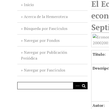
El E
i
Inicio
n
econ
c
Acerca de la Hemeroteca
i
Sept
p
Búsqueda por Fascículos
a
l
Navegar por Fondos
Navegar por Publicación
Título:
Periódica
Descripc
Navegar por Fascículos
Autor: