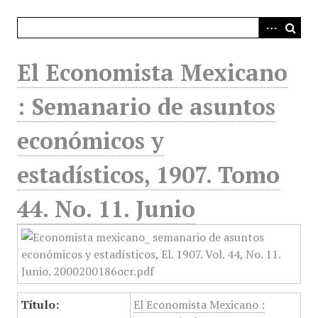
i
n
c
i
El Economista Mexicano
p
a
: Semanario de asuntos
l
económicos y
estadísticos, 1907. Tomo
44. No. 11. Junio
Título:
El Economista Mexicano :