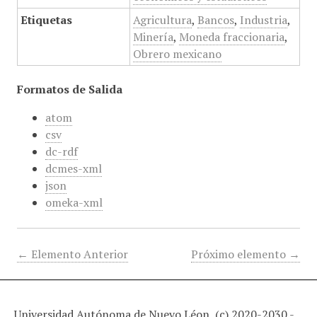
Etiquetas
Agricultura
,
Bancos
,
Industria
,
Minería
,
Moneda fraccionaria
,
Obrero mexicano
Formatos de Salida
atom
csv
dc-rdf
dcmes-xml
json
omeka-xml
← Elemento Anterior
Próximo elemento →
Universidad Autónoma de Nuevo Léon, (c) 2020-2030 -