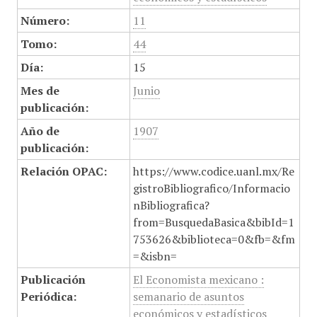
Número:
11
Tomo:
44
Día:
15
Mes de
Junio
publicación:
Año de
1907
publicación:
Relación OPAC:
https://www.codice.uanl.mx/Re
gistroBibliografico/Informacio
nBibliografica?
from=BusquedaBasica&bibId=1
753626&biblioteca=0&fb=&fm
=&isbn=
Publicación
El Economista mexicano :
Periódica:
semanario de asuntos
económicos y estadísticos