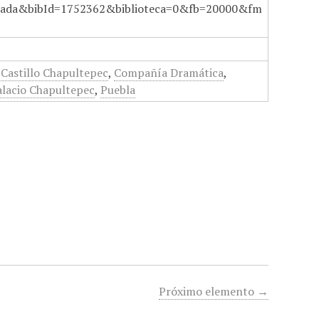
ada&bibId=1752362&biblioteca=0&fb=20000&fm
,
Castillo Chapultepec
,
Compañía Dramática
,
alacio Chapultepec
,
Puebla
Próximo elemento →