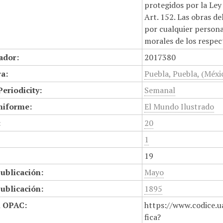
protegidos por la Ley 
Art. 152. Las obras d
por cualquier persona,
morales de los respec
cador:
2017380
a:
Puebla, Puebla, (Méxi
Periodicity:
Semanal
niforme:
El Mundo Ilustrado
:
20
1
19
ublicación:
Mayo
ublicación:
1895
n OPAC:
https://www.codice.u
fica?