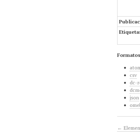
Publicac
Etiqueta
Formatos
ato
csv
dc-r
dcm
json
ome
← Elemen