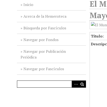
El M
i
Inicio
n
May
c
Acerca de la Hemeroteca
i
p
Búsqueda por Fascículos
a
Título:
l
Navegar por Fondos
Descripc
Navegar por Publicación
Periódica
Navegar por Fascículos