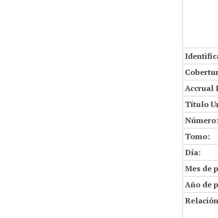
Identifi
Cobertur
Accrual 
Título U
Número
Tomo:
Día:
Mes de p
Año de p
Relació