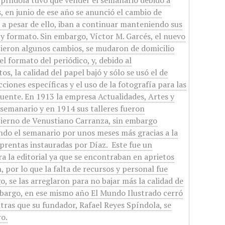
Spíndola tuvo que vender el semanario debido a
 en junio de ese año se anunció el cambio de
, a pesar de ello, iban a continuar manteniendo sus
 y formato. Sin embargo, Víctor M. Garcés, el nuevo
cieron algunos cambios, se mudaron de domicilio
l formato del periódico, y, debido al
s, la calidad del papel bajó y sólo se usó el de
ciones específicas y el uso de la fotografía para las
uente. En 1913 la empresa Actualidades, Artes y
l semanario y en 1914 sus talleres fueron
bierno de Venustiano Carranza, sin embargo
ndo el semanario por unos meses más gracias a la
prentas instauradas por Díaz. ​ Este fue un
a la editorial ya que se encontraban en aprietos
, por lo que la falta de recursos y personal fue
, se las arreglaron para no bajar más la calidad de
mbargo, en ese mismo año El Mundo Ilustrado cerró
tras que su fundador, Rafael Reyes Spíndola, se
ro.