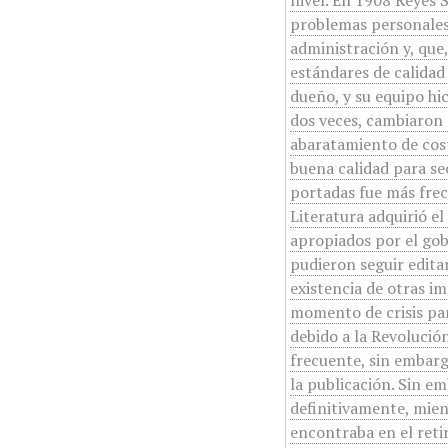
nivel. En 1908 Reyes 
problemas personales,
administración y, que
estándares de calidad
dueño, y su equipo hi
dos veces, cambiaron e
abaratamiento de costo
buena calidad para sec
portadas fue más frec
Literatura adquirió e
apropiados por el go
pudieron seguir edita
existencia de otras im
momento de crisis par
debido a la Revolución
frecuente, sin embargo
la publicación. Sin e
definitivamente, mien
encontraba en el reti