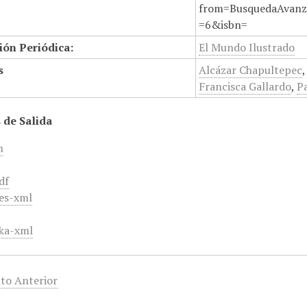
from=BusquedaAvanz
=6&isbn=
ión Periódica:
El Mundo Ilustrado
s
Alcázar Chapultepec
Francisca Gallardo
,
P
 de Salida
m
df
es-xml
ka-xml
to Anterior