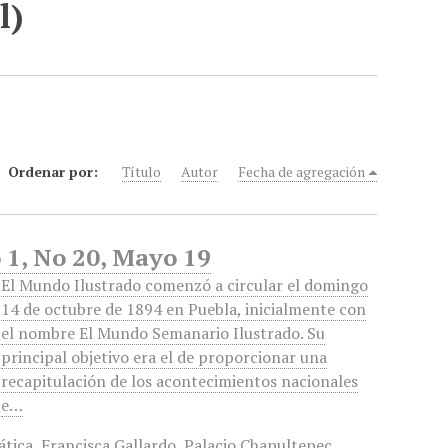
l)
Ordenar por:
Título
Autor
Fecha de agregación
 1, No 20, Mayo 19
El Mundo Ilustrado comenzó a circular el domingo
14 de octubre de 1894 en Puebla, inicialmente con
el nombre El Mundo Semanario Ilustrado. Su
principal objetivo era el de proporcionar una
recapitulación de los acontecimientos nacionales
e…
tica
,
Francisca Gallardo
,
Palacio Chapultepec
,