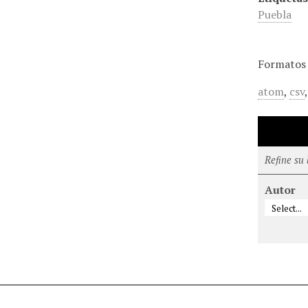
Puebla
Formatos 
atom
,
csv
Refine su
Autor