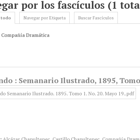
gar por los fascículos (1 tota
 todo
Navegar por Etiqueta
Buscar Fascículos
: Compañía Dramática
ndo : Semanario Ilustrado, 1895, Tomo
:
Alcázar Chapultepec
,
Castillo Chapultepec
,
Compañía Dramá