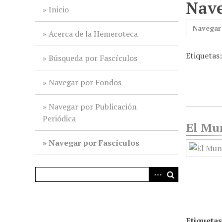
Nave
i
Inicio
n
Navegar
c
Acerca de la Hemeroteca
i
Etiquetas
p
Búsqueda por Fascículos
a
l
Navegar por Fondos
Navegar por Publicación
Periódica
El Mu
Navegar por Fascículos
Etiquetas