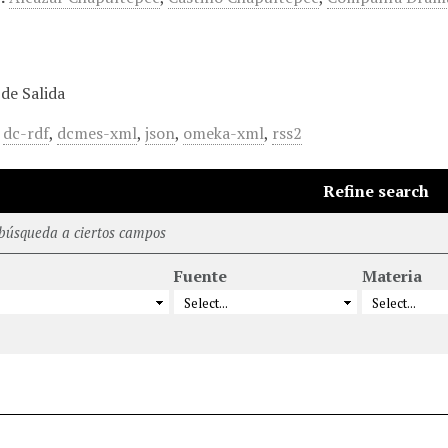
de Salida
,
dc-rdf
,
dcmes-xml
,
json
,
omeka-xml
,
rss2
Refine search
 búsqueda a ciertos campos
Fuente
Materia