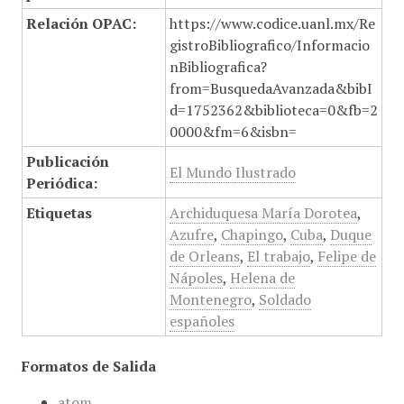
Relación OPAC:
https://www.codice.uanl.mx/Re
gistroBibliografico/Informacio
nBibliografica?
from=BusquedaAvanzada&bibI
d=1752362&biblioteca=0&fb=2
0000&fm=6&isbn=
Publicación
El Mundo Ilustrado
Periódica:
Etiquetas
Archiduquesa María Dorotea
,
Azufre
,
Chapingo
,
Cuba
,
Duque
de Orleans
,
El trabajo
,
Felipe de
Nápoles
,
Helena de
Montenegro
,
Soldado
españoles
Formatos de Salida
atom