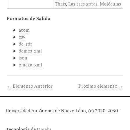
Thais
,
Las tres gotas
,
Moléculas
Formatos de Salida
atom
csv
dc-rdf
dcmes-xml
json
omeka-xml
← Elemento Anterior
Próximo elemento →
Universidad Autónoma de Nuevo Léon, (c) 2020-2030 -
Tecnología de
Omeka
.