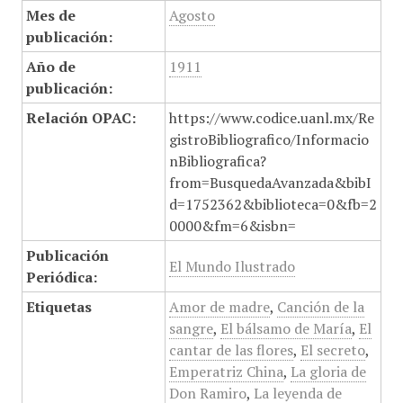
Mes de
Agosto
publicación:
Año de
1911
publicación:
Relación OPAC:
https://www.codice.uanl.mx/Re
gistroBibliografico/Informacio
nBibliografica?
from=BusquedaAvanzada&bibI
d=1752362&biblioteca=0&fb=2
0000&fm=6&isbn=
Publicación
El Mundo Ilustrado
Periódica:
Etiquetas
Amor de madre
,
Canción de la
sangre
,
El bálsamo de María
,
El
cantar de las flores
,
El secreto
,
Emperatriz China
,
La gloria de
Don Ramiro
,
La leyenda de