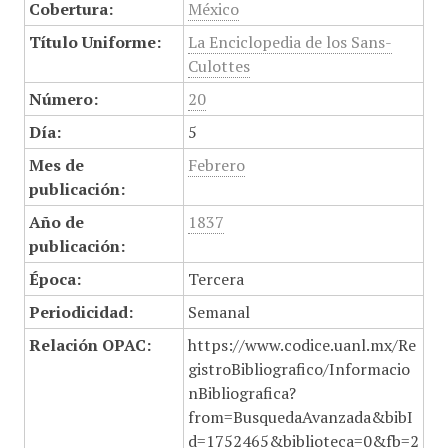
Cobertura:
México
Título Uniforme:
La Enciclopedia de los Sans-
Culottes
Número:
20
Día:
5
Mes de
Febrero
publicación:
Año de
1837
publicación:
Época:
Tercera
Periodicidad:
Semanal
Relación OPAC:
https://www.codice.uanl.mx/Re
gistroBibliografico/Informacio
nBibliografica?
from=BusquedaAvanzada&bibI
d=1752465&biblioteca=0&fb=2