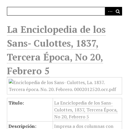
i
n
c
i
La Enciclopedia de los
p
a
Sans- Culottes, 1837,
l
Tercera Época, No 20,
Febrero 5
Título:
La Enciclopedia de los Sans-
Culottes, 1837, Tercera Época,
No 20, Febrero 5
Descripción:
Impresa a dos columnas con