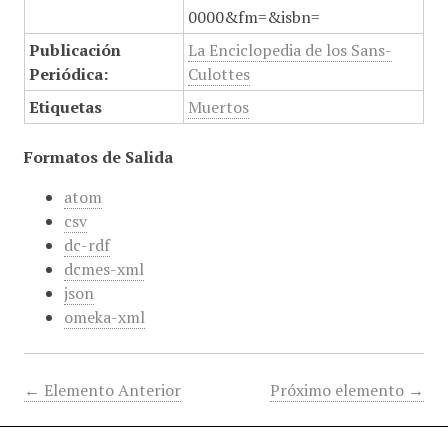
0000&fm=&isbn=
Publicación
La Enciclopedia de los Sans-
Periódica:
Culottes
Etiquetas
Muertos
Formatos de Salida
atom
csv
dc-rdf
dcmes-xml
json
omeka-xml
← Elemento Anterior
Próximo elemento →