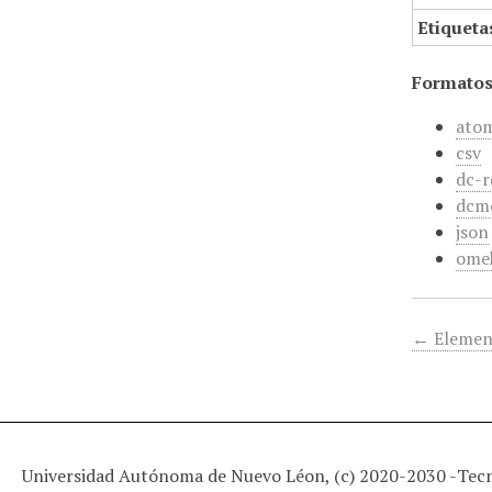
Etiqueta
Formatos
ato
csv
dc-r
dcm
json
ome
← Elemen
Universidad Autónoma de Nuevo Léon, (c) 2020-2030 -
Tec