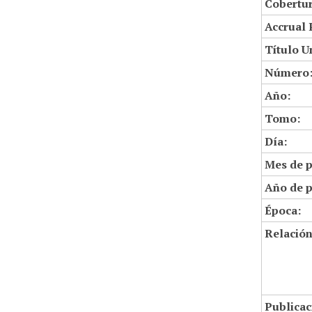
Cobertur
Accrual 
Título U
Número
Año:
Tomo:
Día:
Mes de p
Año de p
Época:
Relació
Publicac