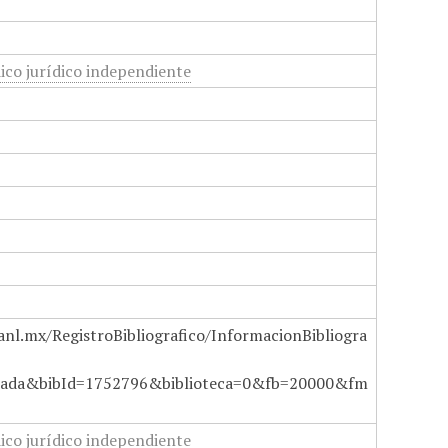
ico jurídico independiente
anl.mx/RegistroBibliografico/InformacionBibliogra
ada&bibId=1752796&biblioteca=0&fb=20000&fm
ico jurídico independiente