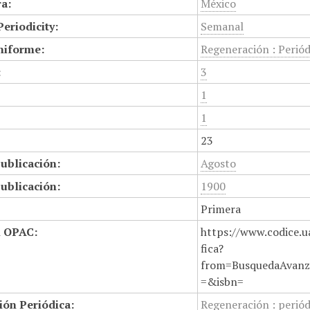
a:
México
Periodicity:
Semanal
niforme:
Regeneración : Periód
:
3
1
1
23
ublicación:
Agosto
ublicación:
1900
Primera
n OPAC:
https://www.codice.u
fica?
from=BusquedaAvanz
=&isbn=
ión Periódica:
Regeneración : periód