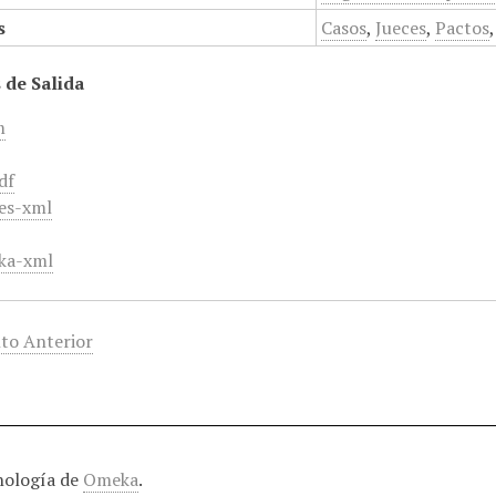
s
Casos
,
Jueces
,
Pactos
 de Salida
m
df
es-xml
ka-xml
to Anterior
nología de
Omeka
.