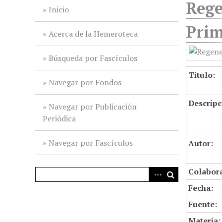
Rege
i
Inicio
n
Prim
c
Acerca de la Hemeroteca
i
p
Búsqueda por Fascículos
a
Título:
l
Navegar por Fondos
Descripc
Navegar por Publicación
Periódica
Navegar por Fascículos
Autor:
Colabor
Fecha:
Fuente:
Materia: