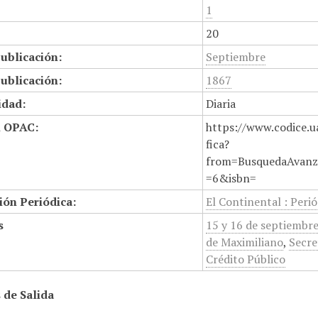
1
20
ublicación:
Septiembre
ublicación:
1867
idad:
Diaria
n OPAC:
https://www.codice.u
fica?
from=BusquedaAvanz
=6&isbn=
ión Periódica:
El Continental : Perió
s
15 y 16 de septiembre
de Maximiliano
,
Secre
Crédito Público
 de Salida