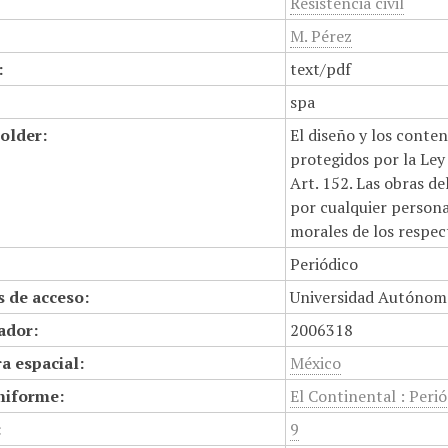
Resistencia civil
M. Pérez
:
text/pdf
spa
older:
El diseño y los conte
protegidos por la Ley 
Art. 152. Las obras d
por cualquier persona,
morales de los respec
Periódico
 de acceso:
Universidad Autónom
cador:
2006318
a espacial:
México
niforme:
El Continental : Perió
:
9