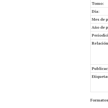
Tomo:
Día:
Mes de p
Año de p
Periodic
Relació
Publicac
Etiqueta
Formatos