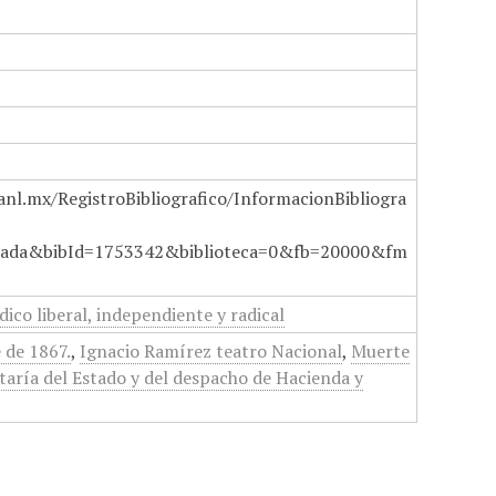
anl.mx/RegistroBibliografico/InformacionBibliogra
ada&bibId=1753342&biblioteca=0&fb=20000&fm
dico liberal, independiente y radical
 de 1867.
,
Ignacio Ramírez teatro Nacional
,
Muerte
taría del Estado y del despacho de Hacienda y