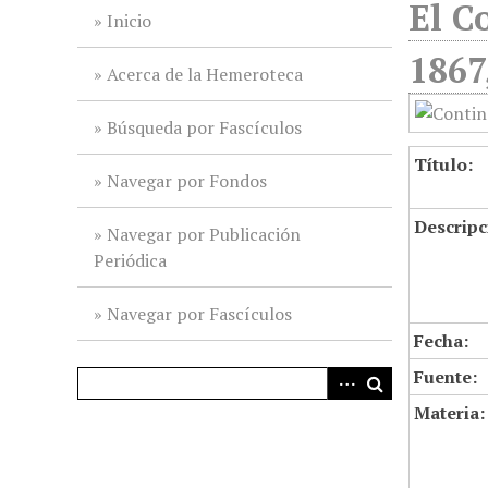
El C
i
Inicio
n
1867
c
Acerca de la Hemeroteca
i
p
Búsqueda por Fascículos
a
Título:
l
Navegar por Fondos
Descripc
Navegar por Publicación
Periódica
Navegar por Fascículos
Fecha:
Fuente:
Materia: