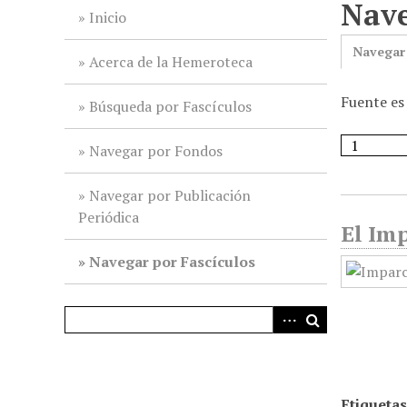
Nave
i
Inicio
n
Navegar
c
Acerca de la Hemeroteca
i
Fuente es
p
Búsqueda por Fascículos
a
l
Navegar por Fondos
Navegar por Publicación
Periódica
El Imp
Navegar por Fascículos
Etiquetas