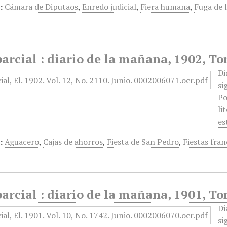
:
Cámara de Diputaos
,
Enredo judicial
,
Fiera humana
,
Fuga de 
arcial : diario de la mañana, 1902, To
Di
si
Po
li
es
:
Aguacero
,
Cajas de ahorros
,
Fiesta de San Pedro
,
Fiestas fran
arcial : diario de la mañana, 1901, To
Di
si