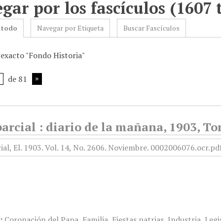
gar por los fascículos (1607 
 todo
Navegar por Etiqueta
Buscar Fascículos
 exacto "Fondo Historia"
de 81
arcial : diario de la mañana, 1903, T
:
Coronación del Papa
,
Familia
,
Fiestas patrias
,
Industria
,
Legi