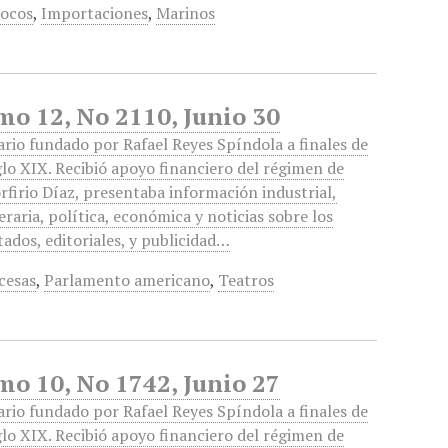
locos
,
Importaciones
,
Marinos
mo 12, No 2110, Junio 30
ario fundado por Rafael Reyes Spíndola a finales de
glo XIX. Recibió apoyo financiero del régimen de
rfirio Díaz, presentaba información industrial,
teraria, política, económica y noticias sobre los
tados, editoriales, y publicidad…
cesas
,
Parlamento americano
,
Teatros
mo 10, No 1742, Junio 27
ario fundado por Rafael Reyes Spíndola a finales de
glo XIX. Recibió apoyo financiero del régimen de