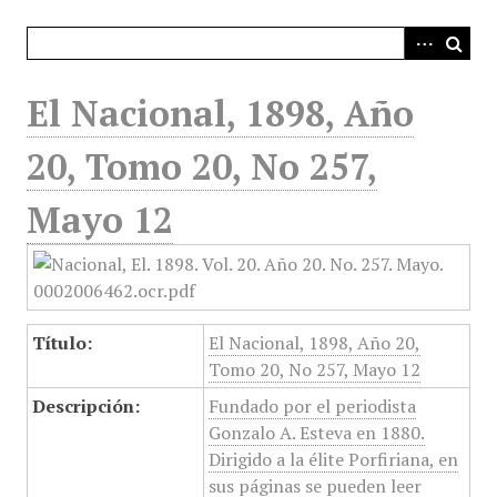
i
n
c
i
El Nacional, 1898, Año
p
a
20, Tomo 20, No 257,
l
Mayo 12
Título:
El Nacional, 1898, Año 20,
Tomo 20, No 257, Mayo 12
Descripción:
Fundado por el periodista
Gonzalo A. Esteva en 1880.
Dirigido a la élite Porfiriana, en
sus páginas se pueden leer