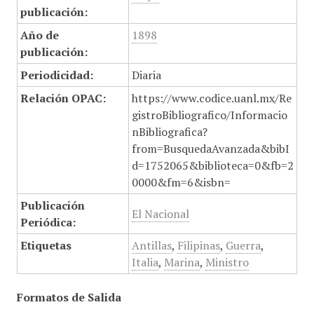
publicación:
Año de
1898
publicación:
Periodicidad:
Diaria
Relación OPAC:
https://www.codice.uanl.mx/Re
gistroBibliografico/Informacio
nBibliografica?
from=BusquedaAvanzada&bibI
d=1752065&biblioteca=0&fb=2
0000&fm=6&isbn=
Publicación
El Nacional
Periódica:
Etiquetas
Antillas
,
Filipinas
,
Guerra
,
Italia
,
Marina
,
Ministro
Formatos de Salida