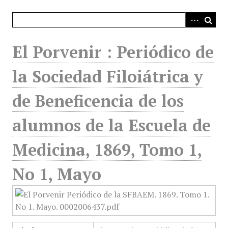
i
n
c
i
El Porvenir : Periódico de
p
a
la Sociedad Filoiátrica y
l
de Beneficencia de los
alumnos de la Escuela de
Medicina, 1869, Tomo 1,
No 1, Mayo