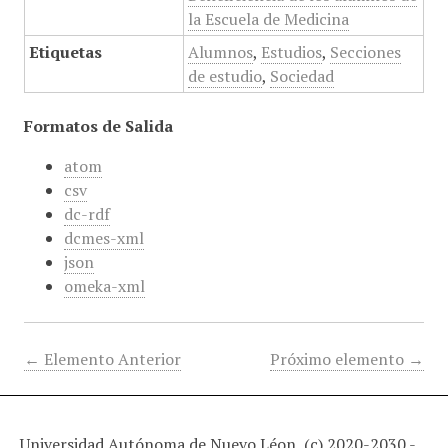
la Escuela de Medicina
Etiquetas
Alumnos
,
Estudios
,
Secciones
de estudio
,
Sociedad
Formatos de Salida
atom
csv
dc-rdf
dcmes-xml
json
omeka-xml
← Elemento Anterior
Próximo elemento →
Universidad Autónoma de Nuevo Léon, (c) 2020-2030 -