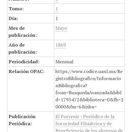
Tomo:
1
Día:
1
Mes de
Mayo
publicación:
Año de
1869
publicación:
Periodicidad:
Mensual
Relación OPAC:
https://www.codice.uanl.mx/Re
gistroBibliografico/Informacio
nBibliografica?
from=BusquedaAvanzada&bibI
d=1793472&biblioteca=0&fb=2
0000&fm=6&isbn=
Publicación
El Porvenir : Periódico de la
Periódica:
Socociedad Filoiátrica y de
Beneficiencia de los alumnos de