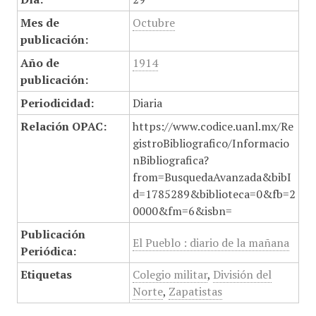
Mes de
Octubre
publicación:
Año de
1914
publicación:
Periodicidad:
Diaria
Relación OPAC:
https://www.codice.uanl.mx/Re
gistroBibliografico/Informacio
nBibliografica?
from=BusquedaAvanzada&bibI
d=1785289&biblioteca=0&fb=2
0000&fm=6&isbn=
Publicación
El Pueblo : diario de la mañana
Periódica:
Etiquetas
Colegio militar
,
División del
Norte
,
Zapatistas