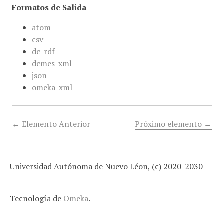
Formatos de Salida
atom
csv
dc-rdf
dcmes-xml
json
omeka-xml
← Elemento Anterior
Próximo elemento →
Universidad Autónoma de Nuevo Léon, (c) 2020-2030 -
Tecnología de
Omeka
.