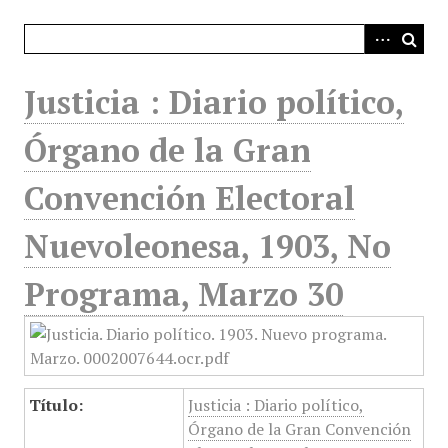
i
n
c
i
Justicia : Diario político,
p
a
Órgano de la Gran
l
Convención Electoral
Nuevoleonesa, 1903, No
Programa, Marzo 30
Título:
Justicia : Diario político,
Órgano de la Gran Convención