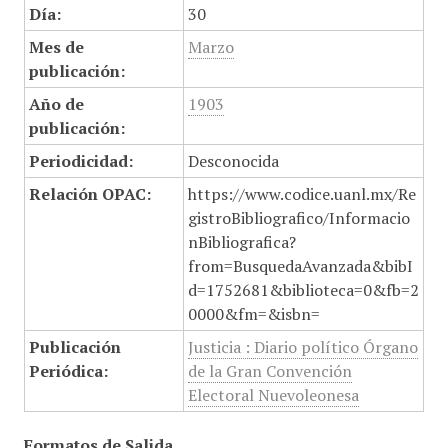
Día:
30
Mes de
Marzo
publicación:
Año de
1903
publicación:
Periodicidad:
Desconocida
Relación OPAC:
https://www.codice.uanl.mx/Re
gistroBibliografico/Informacio
nBibliografica?
from=BusquedaAvanzada&bibI
d=1752681&biblioteca=0&fb=2
0000&fm=&isbn=
Publicación
Justicia : Diario político Órgano
Periódica:
de la Gran Convención
Electoral Nuevoleonesa
Formatos de Salida