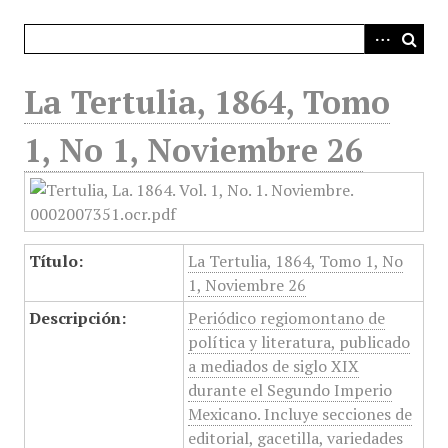
i
n
c
i
La Tertulia, 1864, Tomo
p
a
1, No 1, Noviembre 26
l
Título:
La Tertulia, 1864, Tomo 1, No
1, Noviembre 26
Descripción:
Periódico regiomontano de
política y literatura, publicado
a mediados de siglo XIX
durante el Segundo Imperio
Mexicano. Incluye secciones de
editorial, gacetilla, variedades