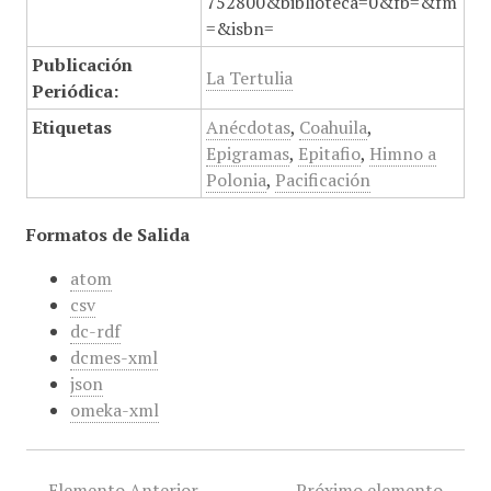
752800&biblioteca=0&fb=&fm
=&isbn=
Publicación
La Tertulia
Periódica:
Etiquetas
Anécdotas
,
Coahuila
,
Epigramas
,
Epitafio
,
Himno a
Polonia
,
Pacificación
Formatos de Salida
atom
csv
dc-rdf
dcmes-xml
json
omeka-xml
← Elemento Anterior
Próximo elemento →