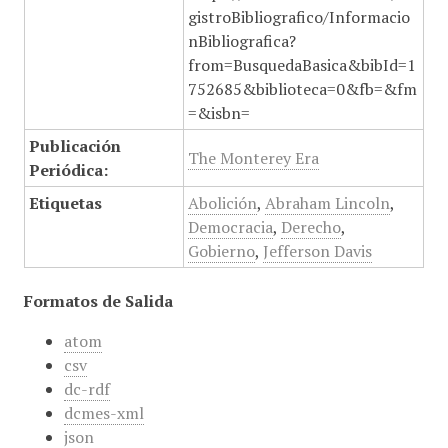
gistroBibliografico/Informacio
nBibliografica?
from=BusquedaBasica&bibId=1
752685&biblioteca=0&fb=&fm
=&isbn=
Publicación
The Monterey Era
Periódica:
Etiquetas
Abolición
,
Abraham Lincoln
,
Democracia
,
Derecho
,
Gobierno
,
Jefferson Davis
Formatos de Salida
atom
csv
dc-rdf
dcmes-xml
json