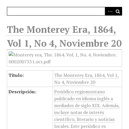
i
n
c
i
The Monterey Era, 1864,
p
a
Vol 1, No 4, Noviembre 20
l
Título:
The Monterey Era, 1864, Vol 1,
No 4, Noviembre 20
Descripción:
Periódico regiomontano
publicado en idioma inglés a
mediados de siglo XIX. Además,
incluye notas de interés
científico, literario y noticias
locales. Este periódico es