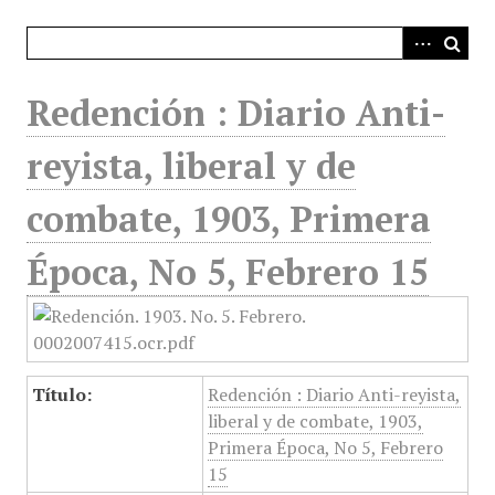
i
n
c
i
Redención : Diario Anti-
p
a
reyista, liberal y de
l
combate, 1903, Primera
Época, No 5, Febrero 15
Título:
Redención : Diario Anti-reyista,
liberal y de combate, 1903,
Primera Época, No 5, Febrero
15