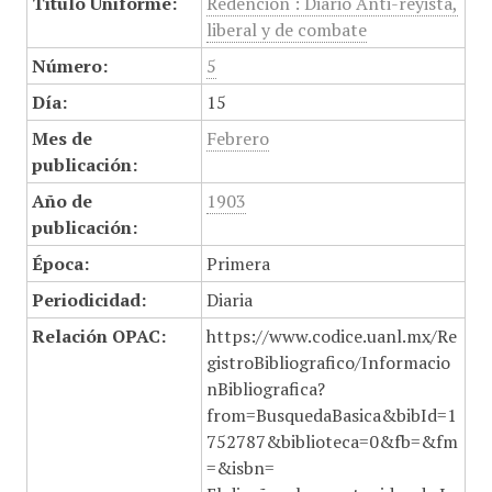
Título Uniforme:
Redención : Diario Anti-reyista,
liberal y de combate
Número:
5
Día:
15
Mes de
Febrero
publicación:
Año de
1903
publicación:
Época:
Primera
Periodicidad:
Diaria
Relación OPAC:
https://www.codice.uanl.mx/Re
gistroBibliografico/Informacio
nBibliografica?
from=BusquedaBasica&bibId=1
752787&biblioteca=0&fb=&fm
=&isbn=