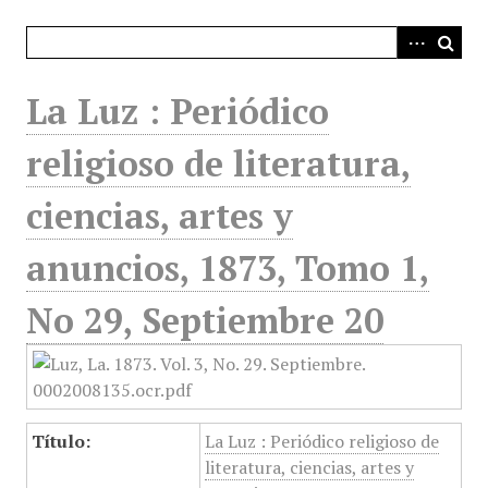
i
n
c
i
La Luz : Periódico
p
a
religioso de literatura,
l
ciencias, artes y
anuncios, 1873, Tomo 1,
No 29, Septiembre 20
Título:
La Luz : Periódico religioso de
literatura, ciencias, artes y