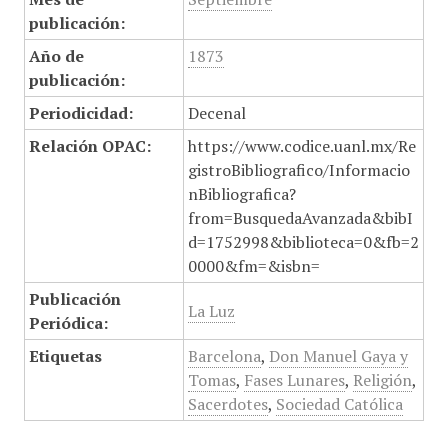
publicación:
Año de
1873
publicación:
Periodicidad:
Decenal
Relación OPAC:
https://www.codice.uanl.mx/Re
gistroBibliografico/Informacio
nBibliografica?
from=BusquedaAvanzada&bibI
d=1752998&biblioteca=0&fb=2
0000&fm=&isbn=
Publicación
La Luz
Periódica:
Etiquetas
Barcelona
,
Don Manuel Gaya y
Tomas
,
Fases Lunares
,
Religión
,
Sacerdotes
,
Sociedad Católica