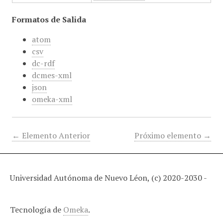
Formatos de Salida
atom
csv
dc-rdf
dcmes-xml
json
omeka-xml
← Elemento Anterior
Próximo elemento →
Universidad Autónoma de Nuevo Léon, (c) 2020-2030 -
Tecnología de
Omeka
.