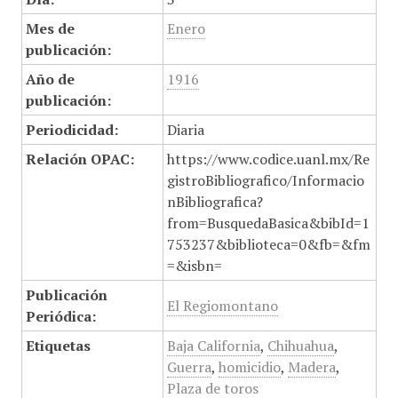
Mes de
Enero
publicación:
Año de
1916
publicación:
Periodicidad:
Diaria
Relación OPAC:
https://www.codice.uanl.mx/Re
gistroBibliografico/Informacio
nBibliografica?
from=BusquedaBasica&bibId=1
753237&biblioteca=0&fb=&fm
=&isbn=
Publicación
El Regiomontano
Periódica:
Etiquetas
Baja California
,
Chihuahua
,
Guerra
,
homicidio
,
Madera
,
Plaza de toros