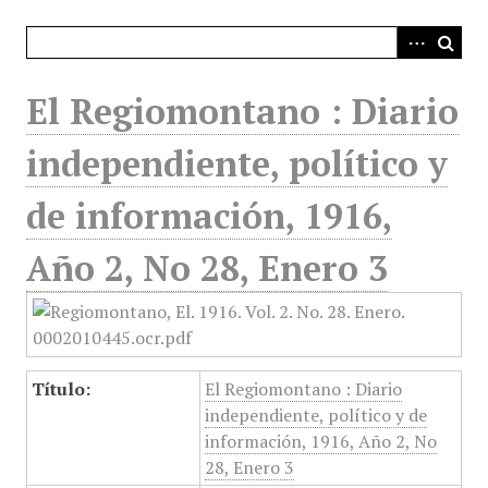
i
n
c
i
El Regiomontano : Diario
p
a
independiente, político y
l
de información, 1916,
Año 2, No 28, Enero 3
Título:
El Regiomontano : Diario
independiente, político y de
información, 1916, Año 2, No
28, Enero 3