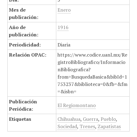
Mes de
Enero
publicación:
Año de
1916
publicación:
Periodicidad:
Diaria
Relación OPAC:
https://www.codice.uanl.mx/Re
gistroBibliografico/Informacio
nBibliografica?
from=BusquedaBasica&bibId=1
753237&biblioteca=0&fb=&fm
=&isbn=
Publicación
El Regiomontano
Periódica:
Etiquetas
Chihuahua
,
Guerra
,
Pueblo
,
Sociedad
,
Trenes
,
Zapatistas