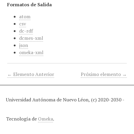
Formatos de Salida
atom
csv
dc-rdf
dcmes-xml
json
omeka-xml
← Elemento Anterior
Próximo elemento →
Universidad Autónoma de Nuevo Léon, (c) 2020-2030 -
Tecnología de
Omeka
.