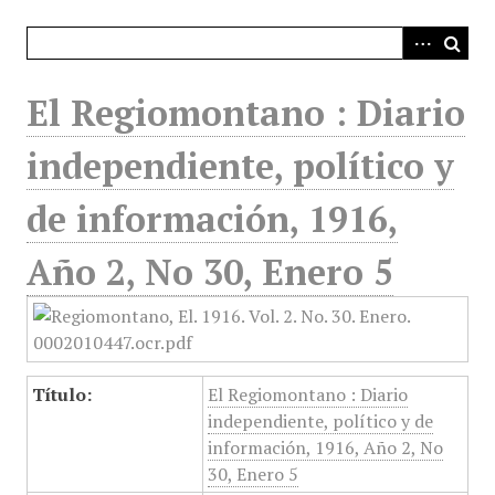
i
n
c
i
El Regiomontano : Diario
p
a
independiente, político y
l
de información, 1916,
Año 2, No 30, Enero 5
Título:
El Regiomontano : Diario
independiente, político y de
información, 1916, Año 2, No
30, Enero 5