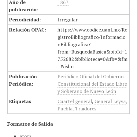
Año de
1867
publicación:
Periodicidad:
Irregular
Relación OPAC:
https://www.codice.uanl.mx/Re
gistroBibliografico/Informacio
nBibliografica?
from=BusquedaBasica&bibId=1
752682&biblioteca=0&fb=&fm
=&isbn=
Publicación
Periódico Oficial del Gobierno
Periódica:
Constitucional del Estado Libre
y Soberano de Nuevo León
Etiquetas
Cuartel general
,
General Leyva
,
Puebla
,
Traidores
Formatos de Salida
atom