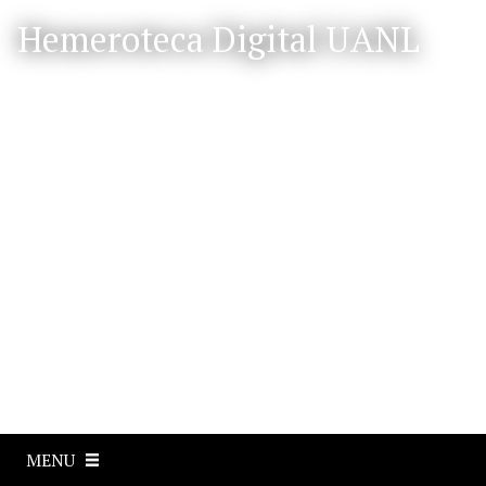
S
Hemeroteca Digital UANL
a
l
t
a
r
a
l
c
o
n
t
e
n
i
d
o
p
MENU
r