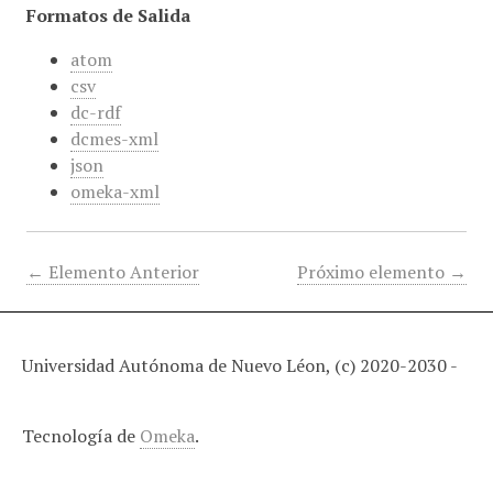
Formatos de Salida
atom
csv
dc-rdf
dcmes-xml
json
omeka-xml
← Elemento Anterior
Próximo elemento →
Universidad Autónoma de Nuevo Léon, (c) 2020-2030 -
Tecnología de
Omeka
.