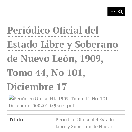
i
n
c
i
Periódico Oficial del
p
a
Estado Libre y Soberano
l
de Nuevo León, 1909,
Tomo 44, No 101,
Diciembre 17
Título:
Periódico Oficial del Estado
Libre y Soberano de Nuevo