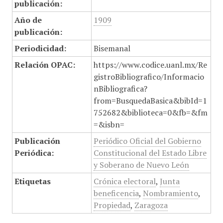
publicación:
Año de
1909
publicación:
Periodicidad:
Bisemanal
Relación OPAC:
https://www.codice.uanl.mx/Re
gistroBibliografico/Informacio
nBibliografica?
from=BusquedaBasica&bibId=1
752682&biblioteca=0&fb=&fm
=&isbn=
Publicación
Periódico Oficial del Gobierno
Periódica:
Constitucional del Estado Libre
y Soberano de Nuevo León
Etiquetas
Crónica electoral
,
Junta
beneficencia
,
Nombramiento
,
Propiedad
,
Zaragoza