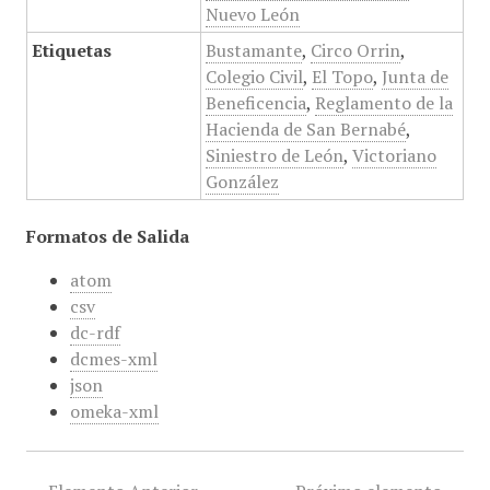
Nuevo León
Etiquetas
Bustamante
,
Circo Orrin
,
Colegio Civil
,
El Topo
,
Junta de
Beneficencia
,
Reglamento de la
Hacienda de San Bernabé
,
Siniestro de León
,
Victoriano
González
Formatos de Salida
atom
csv
dc-rdf
dcmes-xml
json
omeka-xml