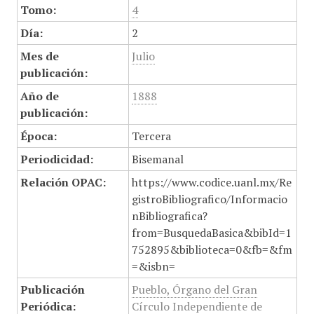
Tomo:
4
Día:
2
Mes de
Julio
publicación:
Año de
1888
publicación:
Época:
Tercera
Periodicidad:
Bisemanal
Relación OPAC:
https://www.codice.uanl.mx/Re
gistroBibliografico/Informacio
nBibliografica?
from=BusquedaBasica&bibId=1
752895&biblioteca=0&fb=&fm
=&isbn=
Publicación
Pueblo, Órgano del Gran
Periódica:
Círculo Independiente de