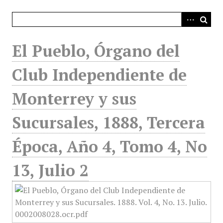
i
n
c
i
El Pueblo, Órgano del
p
a
Club Independiente de
l
Monterrey y sus
Sucursales, 1888, Tercera
Época, Año 4, Tomo 4, No
13, Julio 2