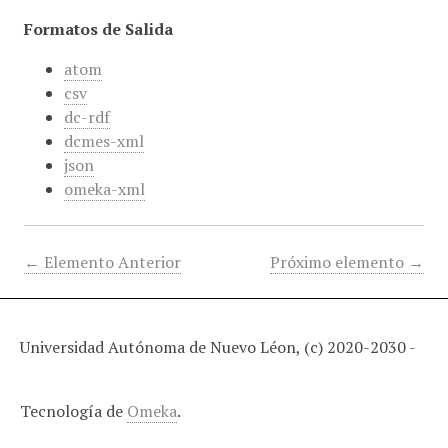
Formatos de Salida
atom
csv
dc-rdf
dcmes-xml
json
omeka-xml
← Elemento Anterior
Próximo elemento →
Universidad Autónoma de Nuevo Léon, (c) 2020-2030 -
Tecnología de
Omeka
.