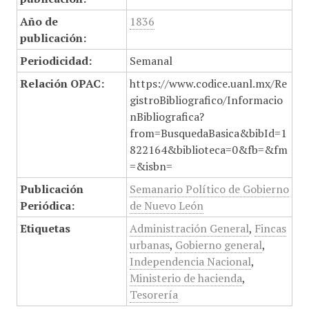
Año de
1836
publicación:
Periodicidad:
Semanal
Relación OPAC:
https://www.codice.uanl.mx/Re
gistroBibliografico/Informacio
nBibliografica?
from=BusquedaBasica&bibId=1
822164&biblioteca=0&fb=&fm
=&isbn=
Publicación
Semanario Político de Gobierno
Periódica:
de Nuevo León
Etiquetas
Administración General
,
Fincas
urbanas
,
Gobierno general
,
Independencia Nacional
,
Ministerio de hacienda
,
Tesorería